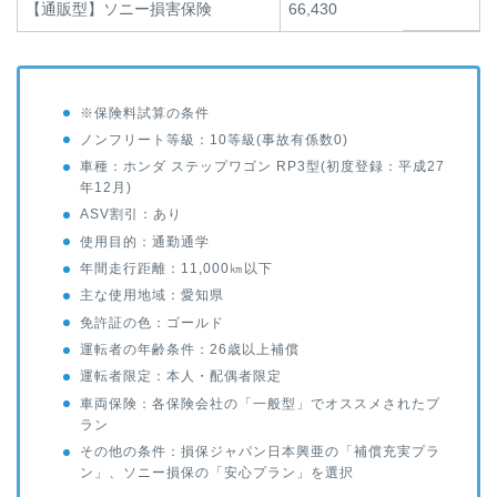
【通販型】ソニー損害保険
66,430
※保険料試算の条件
ノンフリート等級：10等級(事故有係数0)
車種：ホンダ ステップワゴン RP3型(初度登録：平成27
年12月)
ASV割引：あり
使用目的：通勤通学
年間走行距離：11,000㎞以下
主な使用地域：愛知県
免許証の色：ゴールド
運転者の年齢条件：26歳以上補償
運転者限定：本人・配偶者限定
車両保険：各保険会社の「一般型」でオススメされたプ
ラン
その他の条件：損保ジャパン日本興亜の「補償充実プラ
ン」、ソニー損保の「安心プラン」を選択