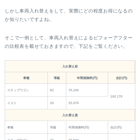
しかし車両入れ替えをして、実際にどの程度お得になるの
か知りたいですよね。
そこで一例として、車両入れ替えによるビフォーアフター
の比較表を載せておきますので、下記をご覧ください。
入れ替え前
車種
等級
年間保険料(円)
合計(円)
ステップワゴン
6C
75,100
100,170
イスト
20
25,070
入れ替え後
車種
等級
年間保険料(円)
合計(円)