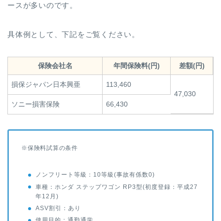
ースが多いのです。
具体例として、下記をご覧ください。
保険会社名
年間保険料(円)
差額(円)
損保ジャパン日本興亜
113,460
47,030
ソニー損害保険
66,430
※保険料試算の条件
ノンフリート等級：10等級(事故有係数0)
車種：ホンダ ステップワゴン RP3型(初度登録：平成27
年12月)
ASV割引：あり
使用目的：通勤通学