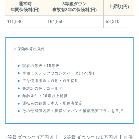
通常時
3等級ダウン
上昇額(円)
年間保険料(円)
事故有3年の保険料(円)
111,540
164,850
53,310
※保険料算出条件
現在の等級：15等級
車種：ステップワゴンスパーダ(RP3型)
主な使用用途：通勤・通学使用
免許証の色：ゴールド
年齢条件：26歳以上補償
運転者の範囲：本人・配偶者限定
その他補償内容：損保ジャパンの補償充実プランを選択
1等級ダウンで4万円以上、3等級ダウンでは5万円以上も保