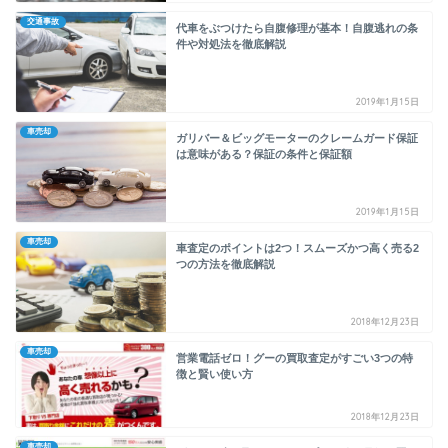
交通事故
代車をぶつけたら自腹修理が基本！自腹逃れの条
件や対処法を徹底解説
2019年1月15日
車売却
ガリバー＆ビッグモーターのクレームガード保証
は意味がある？保証の条件と保証額
2019年1月15日
車売却
車査定のポイントは2つ！スムーズかつ高く売る2
つの方法を徹底解説
2018年12月23日
車売却
営業電話ゼロ！グーの買取査定がすごい3つの特
徴と賢い使い方
2018年12月23日
車売却