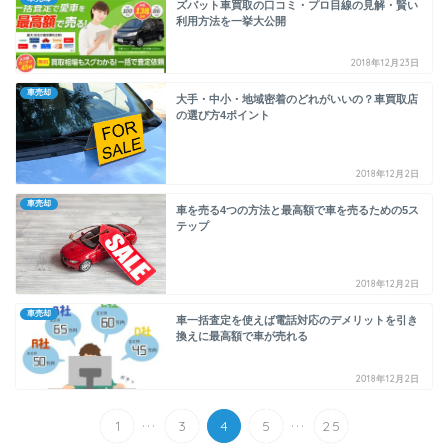
ズバット車買取の口コミ・プロ目線の見解・賢い
利用方法を一挙大公開
2018年12月23日
車売却
大手・中小・地域密着のどれがいいの？車買取店
の選び方4ポイント
2018年12月2日
車売却
車を売る4つの方法と最高額で車を売るための5ス
テップ
2018年12月2日
車売却
車一括査定を使えば電話対応のデメリットを引き
換えに最高額で車が売れる
2018年12月2日
...
...
1
3
4
5
25