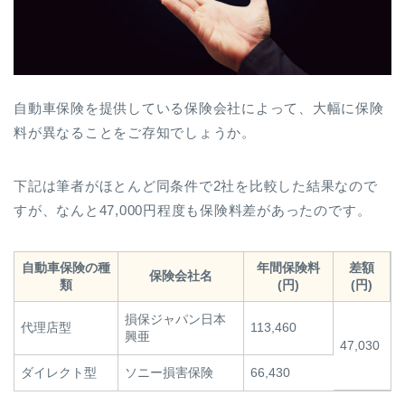
自動車保険を提供している保険会社によって、大幅に保険
料が異なることをご存知でしょうか。
下記は筆者がほとんど同条件で2社を比較した結果なので
すが、なんと47,000円程度も保険料差があったのです。
自動車保険の種
年間保険料
差額
保険会社名
類
(円)
(円)
損保ジャパン日本
代理店型
113,460
興亜
47,030
ダイレクト型
ソニー損害保険
66,430