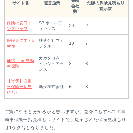
保険
サイト名
運営企業
た際の保険見積もり
会社
提示数
数
保険の窓口イ
SBIホールデ
20
2
ンズウェブ
ィングス
保険スクエアb
株式会社ウェ
19
7
ang!
ブクルー
カカクコム・
価格.com 自動
インシュアラ
8
6
車保険
ンス
【楽天】自動
車保険一括見
楽天株式会社
6
3
積もり
ご覧になると分かるかと思いますが、意外にもすべての自
動車保険一括見積もりサイトで、提示された保険見積もり
は1ケタ台となりました。