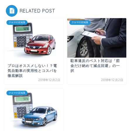
RELATED POST
クルマの豆知識
クルマの豆知識
駐車違反のベスト対応は「罰
プロはオススメしない！？電
金だけ納めて減点回避」の一
気自動車の実用性とコスパを
択
徹底解説
2018年12月2日
2018年12月2日
クルマの豆知識