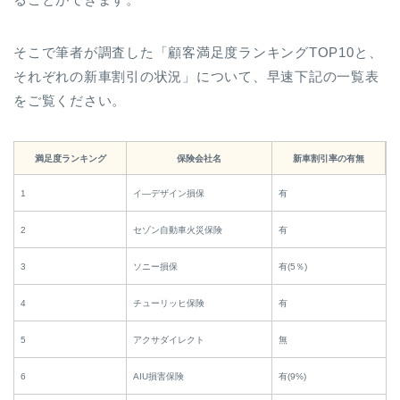
そこで筆者が調査した「顧客満足度ランキングTOP10と、
それぞれの新車割引の状況」について、早速下記の一覧表
をご覧ください。
満足度ランキング
保険会社名
新車割引率の有無
1
イ―デザイン損保
有
2
セゾン自動車火災保険
有
3
ソニー損保
有(5％)
4
チューリッヒ保険
有
5
アクサダイレクト
無
6
AIU損害保険
有(9%)