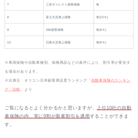
7
三井ダイレクト損害保険
有
8
富士火災海上保険
有(10％)
9
SBI損害保険
有(9％)
10
日新火災海上保険
有(9％)
※車両保険や自動車種別、保険商品などの条件により、割引率が変化す
る場合があります。
※出典元：オリコン日本顧客満足度ランキング「
自動車保険のランキン
グ・比較
」より
ご覧になるとよく分かるかと思いますが、
上位10社の自動
車保険の内、実に9割が新車割引を適用
することができま
す。