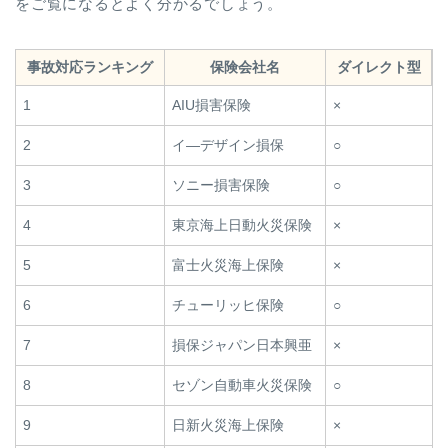
をご覧になるとよく分かるでしょう。
事故対応ランキング
保険会社名
ダイレクト型
1
AIU損害保険
×
2
イ―デザイン損保
○
3
ソニー損害保険
○
4
東京海上日動火災保険
×
5
富士火災海上保険
×
6
チューリッヒ保険
○
7
損保ジャパン日本興亜
×
8
セゾン自動車火災保険
○
9
日新火災海上保険
×