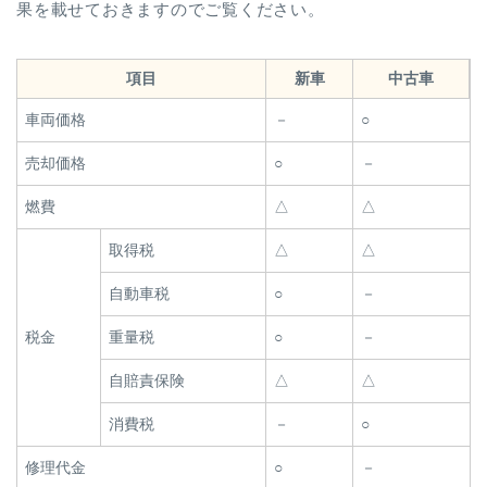
果を載せておきますのでご覧ください。
項目
新車
中古車
車両価格
－
○
売却価格
○
－
燃費
△
△
取得税
△
△
自動車税
○
－
税金
重量税
○
－
自賠責保険
△
△
消費税
－
○
修理代金
○
－