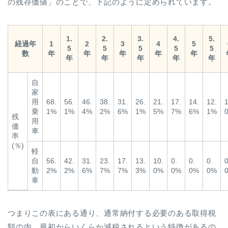
の残存価値」のことで、下記のように定められています。
1.
2.
3.
4.
5.
経過年
1
2
3
4
5
5
5
5
5
5
数
年
年
年
年
年
年
年
年
年
年
自
家
用
68.
56.
46.
38.
31.
26.
21.
17.
14.
12.
1
乗
1%
1%
4%
2%
6%
1%
5%
7%
6%
1%
残
用
価
車
率
(％)
軽
自
56.
42.
31.
23.
17.
13.
10.
0.
0.
0.
0
動
2%
2%
6%
7%
7%
3%
0%
0%
0%
0%
車
つまりこの表にある通り、通常納付する必要のある取得税
額の内、最初からいくらか減税されるという特徴があるの